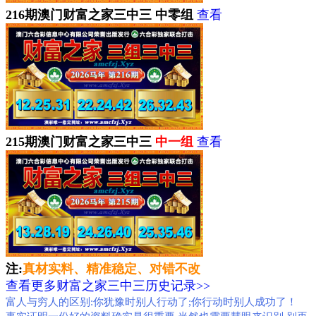
216期澳门财富之家三中三
中零组
查看
215期澳门财富之家三中三
中一组
查看
注:
真材实料、精准稳定、对错不改
查看更多财富之家三中三历史记录>>
富人与穷人的区别:你犹豫时别人行动了;你行动时别人成功了！