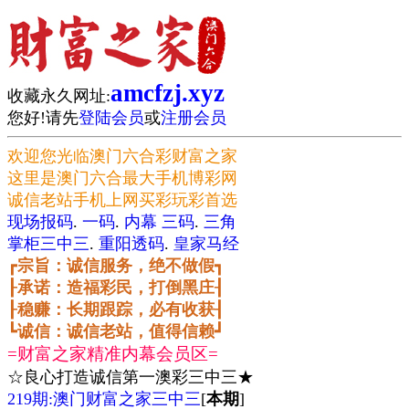
amcfzj.xyz
收藏永久网址:
您好!请先
登陆会员
或
注册会员
欢迎您光临澳门六合彩财富之家
这里是澳门六合最大手机博彩网
诚信老站手机上网买彩玩彩首选
现场报码
.
一码
.
内幕
三码
.
三角
掌柜三中三
.
重阳透码
.
皇家马经
┏
宗旨：诚信服务，绝不做假
┓
┠
承诺：造福彩民，打倒黑庄
┨
┠
稳赚：长期跟踪，必有收获
┨
┗
诚信：诚信老站，值得信赖
┛
=财富之家精准内幕会员区=
☆良心打造诚信第一澳彩三中三★
219期:澳门财富之家三中三
[
本期
]